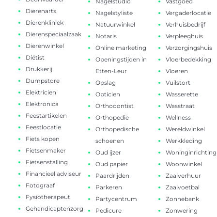
Nagelstudio
Vastgoed
Dierenarts
Nagelstyliste
Vergaderlocatie
Dierenkliniek
Natuurwinkel
Verhuisbedrijf
Dierenspeciaalzaak
Notaris
Verpleeghuis
Dierenwinkel
Online marketing
Verzorgingshuis
Diëtist
Openingstijden in
Vloerbedekking
Drukkerij
Etten-Leur
Vloeren
Dumpstore
Opslag
Vuilstort
Elektricien
Opticien
Wasserette
Elektronica
Orthodontist
Wasstraat
Feestartikelen
Orthopedie
Wellness
Feestlocatie
Orthopedische
Wereldwinkel
Fiets kopen
schoenen
Werkkleding
Fietsenmaker
Oud ijzer
Woninginrichting
Fietsenstalling
Oud papier
Woonwinkel
Financieel adviseur
Paardrijden
Zaalverhuur
Fotograaf
Parkeren
Zaalvoetbal
Fysiotherapeut
Partycentrum
Zonnebank
Gehandicaptenzorg
Pedicure
Zonwering