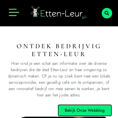
ONTDEK BEDRIJVIG
ETTEN-LEUR
Hier vind je een schat aan informatie over de diverse
bedrijven die de stad Etten-Leur en haar omgeving zo
dynamisch maken. Of je nu op zoek bent naar een lokale
serviceprovider, een gezellig café om te ontspannen, of
een innovatief bedrijf om mee samen te werken, je bent
hier aan het juiste adres.
Bekijk Onze Webblog