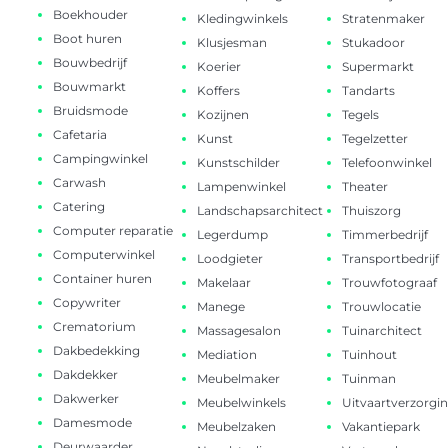
Boekhouder
Kledingwinkels
Stratenmaker
Boot huren
Klusjesman
Stukadoor
Bouwbedrijf
Koerier
Supermarkt
Bouwmarkt
Koffers
Tandarts
Bruidsmode
Kozijnen
Tegels
Cafetaria
Kunst
Tegelzetter
Campingwinkel
Kunstschilder
Telefoonwinkel
Carwash
Lampenwinkel
Theater
Catering
Landschapsarchitect
Thuiszorg
Computer reparatie
Legerdump
Timmerbedrijf
Computerwinkel
Loodgieter
Transportbedrijf
Container huren
Makelaar
Trouwfotograaf
Copywriter
Manege
Trouwlocatie
Crematorium
Massagesalon
Tuinarchitect
Dakbedekking
Mediation
Tuinhout
Dakdekker
Meubelmaker
Tuinman
Dakwerker
Meubelwinkels
Uitvaartverzorgi
Damesmode
Meubelzaken
Vakantiepark
Deurwaarder