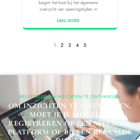
begint het best bij het algemene
overzicht van openingstijden in
Lees verder
1
2
3
4
5
REGISTREER OM INZICHTEN TE ONTVANGEN
OM INZICHTEN TE ONTVANGEN,
MOET JE JE MOGELIJK
REGISTREREN OP EEN SPECIFIEK
PLATFORM OF BIJ EEN BEPAALDE