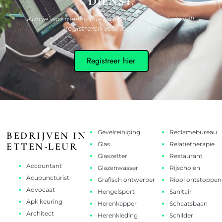
DIENST.
Kun je wat meer context geven over waar je je wilt
registreren voor inzichten ?
Registreer hier
Gevelreiniging
Reclamebureau
BEDRIJVEN IN
Glas
Relatietherapie
ETTEN-LEUR
Glaszetter
Restaurant
Accountant
Glazenwasser
Rijscholen
Acupuncturist
Grafisch ontwerper
Riool ontstoppen
Advocaat
Hengelsport
Sanitair
Apk keuring
Herenkapper
Schaatsbaan
Architect
Herenkleding
Schilder