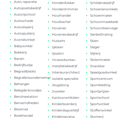
Auto reparatie
Hondenfokker
Schildersbedrijf
Autopoetsbedrijf
Hondentrimmer
Schoenenwinkels
Autorijschool
Houthandel
Schoenmaker
Autoschade
Houtkachel
Schoonmaakbedri
Autosloperij
Hovenier
Schoorsteenvege
Autospuiterij
Hoveniersbedrijf
SierbeStrating
Avondwinkel
Huisarts
Skien
Babywinkel
Ijsbaan
Slager
Bakkerij
Ijssalon
Slijterij
Banen
Incassobureau
Slotenmaker
Bedrijfsuitje
Installatiebedrijf
Snackbar
Begraafplaats
Interieurarchitect
Speelgoedwinkel
Begrafenisondernemer
Isolatie specialist
Sportcentrum
Behanger
Jeugdzorg
Sportkleding
Belegde broodjes
Juwelier
Sportprijzen
Benzinestation
KantoorartiKelen
Sportschool
Beroemdheden
Kinderboerderij
Sportwinkel
Bloemist
Kinderdagverblijf
Stoffenwinkel
Boekhandel
Kinderopvang
Stomerij