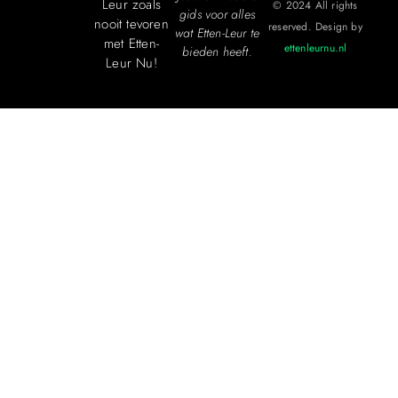
Leur zoals
© 2024 All rights
gids voor alles
nooit tevoren
reserved. Design by
wat Etten-Leur te
met Etten-
ettenleurnu.nl
bieden heeft.
Leur Nu!