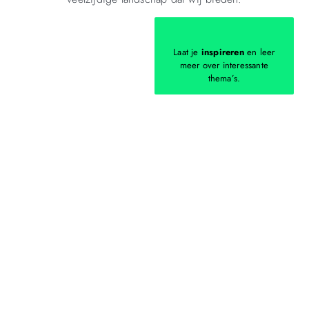
Laat je
inspireren
en leer
meer over interessante
thema’s.