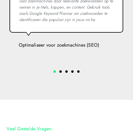
voor zoekmachines door relevante zoekwoorden op te
n
nemen in je titels, koppen, en content. Gebruik tools
b
zoals Google Keyword Planner om zoekwoorden te
o
identificeren die populair zijn in jouw niche.
e
Optimaliseer voor zoekmachines (SEO)
G
Veel Gestelde Vragen.