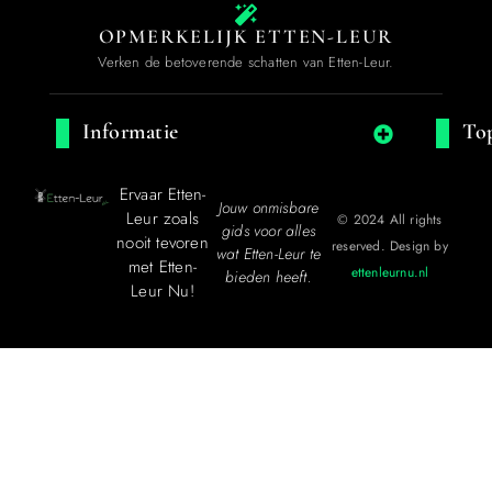
Een tweede leven voor
Dakdekker Etten-Leur
je laptop en pc:
repareren loont meer
dan je denkt
Tuinaanleg in Breda:
Waarom woningen in
geniet van een stijlvolle
Etten Leur baat hebben
overkapping in uw tuin
bij regelmatige
dakinspectie