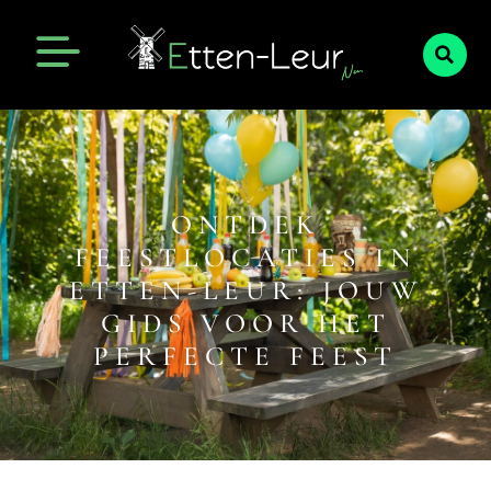
ONTDEK
FEESTLOCATIES IN
ETTEN-LEUR: JOUW
GIDS VOOR HET
PERFECTE FEEST