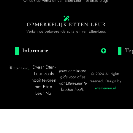
Ontdek de verhalen van Etten-Leur met onze blogs.
OPMERKELIJK ETTEN-LEUR
Verken de betoverende schatten van Etten-Leur.
Informatie
Top
Ervaar Etten-
Jouw onmisbare
Leur zoals
© 2024 All rights
gids voor alles
nooit tevoren
reserved. Design by
wat Etten-Leur te
met Etten-
ettenleurnu.nl
bieden heeft.
Leur Nu!