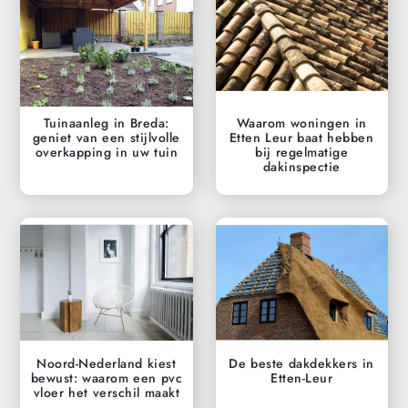
Tuinaanleg in Breda:
Waarom woningen in
geniet van een stijlvolle
Etten Leur baat hebben
overkapping in uw tuin
bij regelmatige
dakinspectie
Noord-Nederland kiest
De beste dakdekkers in
bewust: waarom een pvc
Etten-Leur
vloer het verschil maakt