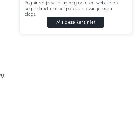
Registreer je vandaag nog op onze website en
begin direct met het publiceren van je eigen
blogs.
Mis deze kans niet
eg