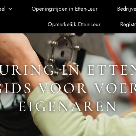
eel
Openingstijden in Etten-Leur
Bedrijve
Opmerkelijk Etten-Leur
Regist
URING IN ETTE
GIDS VOOR VOE
EIGENAREN