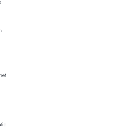
e
e
n
het
tie