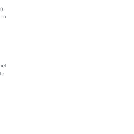
ng,
 en
het
te