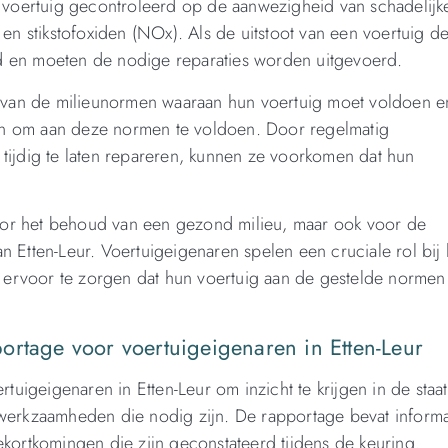
t voertuig gecontroleerd op de aanwezigheid van schadelijk
en stikstofoxiden (NOx). Als de uitstoot van een voertuig d
urd en moeten de nodige reparaties worden uitgevoerd.
n van de milieunormen waaraan hun voertuig moet voldoen e
n om aan deze normen te voldoen. Door regelmatig
tijdig te laten repareren, kunnen ze voorkomen dat hun
 voor het behoud van een gezond milieu, maar ook voor de
 Etten-Leur. Voertuigeigenaren spelen een cruciale rol bij 
r ervoor te zorgen dat hun voertuig aan de gestelde normen
ortage voor voertuigeigenaren in Etten-Leur
tuigeigenaren in Etten-Leur om inzicht te krijgen in de staat
werkzaamheden die nodig zijn. De rapportage bevat informa
kortkomingen die zijn geconstateerd tijdens de keuring.