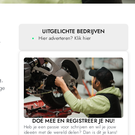
UITGELICHTE BEDRIJVEN
Hier adverteren? Klik hier
r
g,
ige
DOE MEE EN REGISTREER JE NU!
Heb je een passie voor schrijven en wil je jouw
ideeën met de wereld delen? Dan is dit je kans!