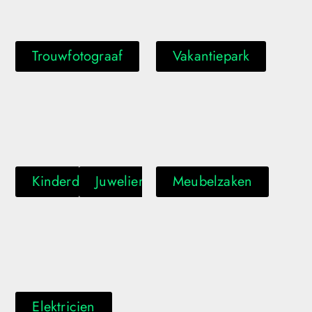
Trouwfotograaf
Vakantiepark
Kinderdagverblijf
Juwelier
Meubelzaken
Elektricien