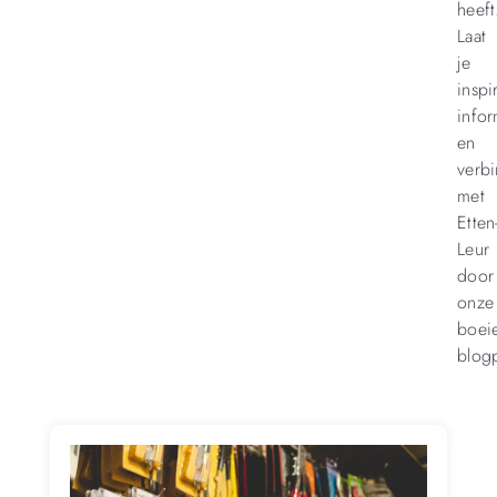
heeft
Laat
je
inspi
info
en
verb
met
Etten
Leur
door
onze
boei
blogp