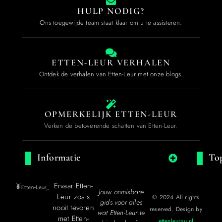
HULP NODIG?
Ons toegewijde team staat klaar om u te assisteren.
ETTEN-LEUR VERHALEN
Ontdek de verhalen van Etten-Leur met onze blogs.
OPMERKELIJK ETTEN-LEUR
Verken de betoverende schatten van Etten-Leur.
Informatie
Top
Ervaar Etten-
Jouw onmisbare
Leur zoals
© 2024 All rights
gids voor alles
nooit tevoren
reserved. Design by
wat Etten-Leur te
met Etten-
ettenleurnu.nl