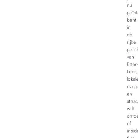
nu
geïnt
bent
in
de
rijke
gesc
van
Etten
Leur,
lokal
even
en
attrac
wilt
ontd
of
insid