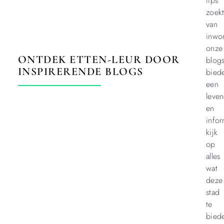
tips
zoek
van
inwo
onze
ONTDEK ETTEN-LEUR DOOR
blog
INSPIRERENDE BLOGS
bied
een
leve
en
infor
kijk
op
alles
wat
deze
stad
te
bied