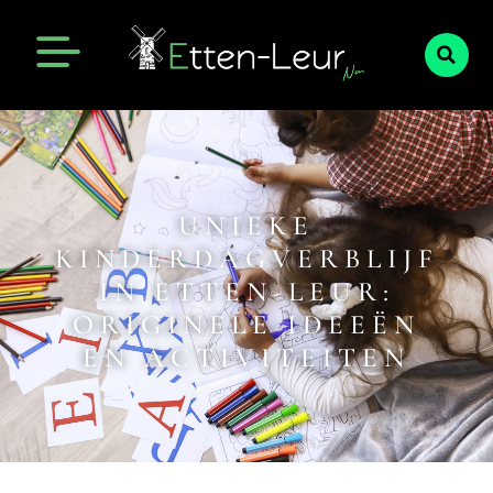
UNIEKE
KINDERDAGVERBLIJF
IN ETTEN-LEUR:
ORIGINELE IDEEËN
EN ACTIVITEITEN