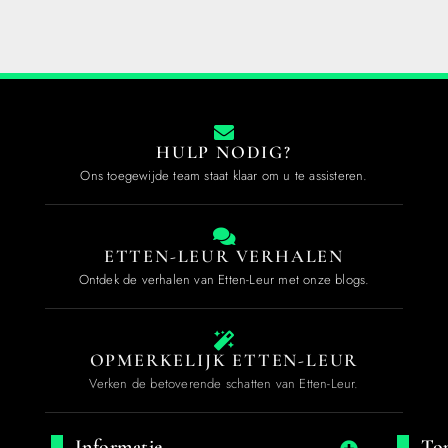
HULP NODIG?
Ons toegewijde team staat klaar om u te assisteren.
ETTEN-LEUR VERHALEN
Ontdek de verhalen van Etten-Leur met onze blogs.
OPMERKELIJK ETTEN-LEUR
Verken de betoverende schatten van Etten-Leur.
Informatie
Top