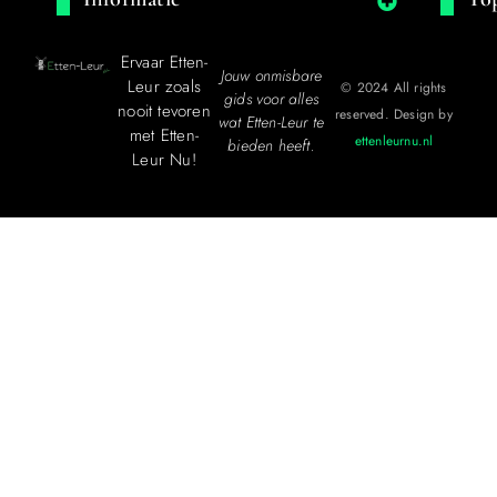
Ervaar Etten-
Jouw onmisbare
Leur zoals
© 2024 All rights
gids voor alles
nooit tevoren
reserved. Design by
wat Etten-Leur te
met Etten-
ettenleurnu.nl
bieden heeft.
Leur Nu!