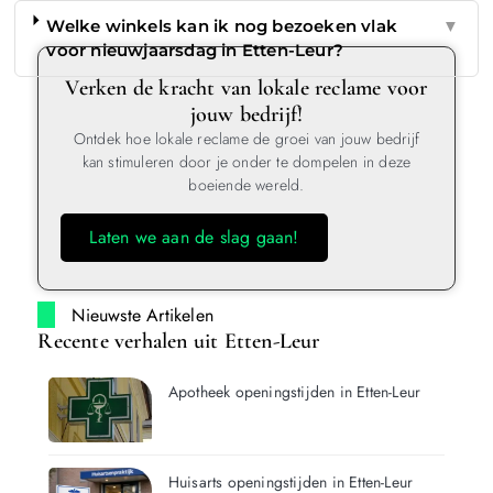
Welke winkels kan ik nog bezoeken vlak
▼
voor nieuwjaarsdag in Etten-Leur?
Verken de kracht van lokale reclame voor
jouw bedrijf!
Ontdek hoe lokale reclame de groei van jouw bedrijf
kan stimuleren door je onder te dompelen in deze
boeiende wereld.
Laten we aan de slag gaan!
Nieuwste Artikelen
Recente verhalen uit Etten-Leur
Apotheek openingstijden in Etten-Leur
Huisarts openingstijden in Etten-Leur