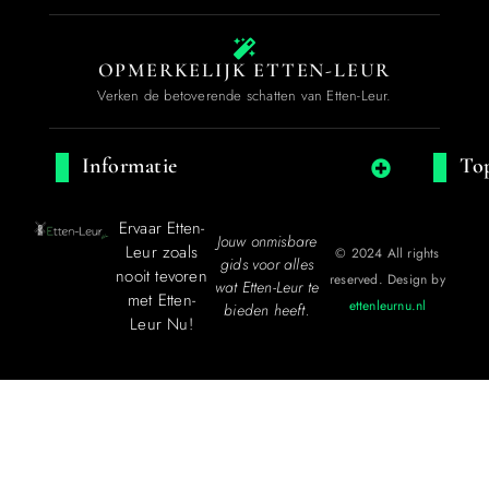
OPMERKELIJK ETTEN-LEUR
Verken de betoverende schatten van Etten-Leur.
Informatie
Top
Ervaar Etten-
Jouw onmisbare
Leur zoals
© 2024 All rights
gids voor alles
nooit tevoren
reserved. Design by
wat Etten-Leur te
met Etten-
ettenleurnu.nl
bieden heeft.
Leur Nu!