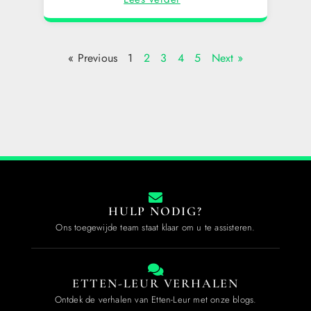
« Previous
1
2
3
4
5
Next »
HULP NODIG?
Ons toegewijde team staat klaar om u te assisteren.
ETTEN-LEUR VERHALEN
Ontdek de verhalen van Etten-Leur met onze blogs.