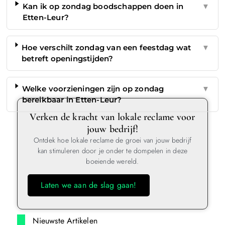
Kan ik op zondag boodschappen doen in
▼
Etten-Leur?
Hoe verschilt zondag van een feestdag wat
▼
betreft openingstijden?
Welke voorzieningen zijn op zondag
▼
bereikbaar in Etten-Leur?
Verken de kracht van lokale reclame voor
jouw bedrijf!
Ontdek hoe lokale reclame de groei van jouw bedrijf
kan stimuleren door je onder te dompelen in deze
boeiende wereld.
Laten we aan de slag gaan!
Nieuwste Artikelen