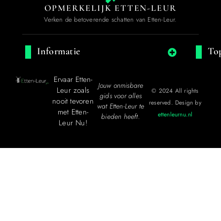
OPMERKELIJK ETTEN-LEUR
Verken de betoverende schatten van Etten-Leur.
Informatie
Top
Ervaar Etten-
Jouw onmisbare
Leur zoals
© 2024 All rights
gids voor alles
nooit tevoren
reserved. Design by
wat Etten-Leur te
met Etten-
ettenleurnu.nl
bieden heeft.
Leur Nu!