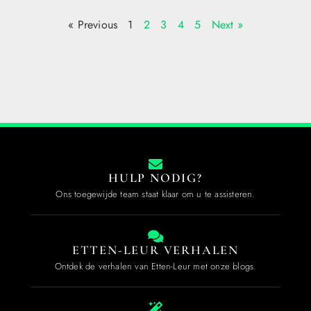
« Previous
1
2
3
4
5
Next »
HULP NODIG?
Ons toegewijde team staat klaar om u te assisteren.
ETTEN-LEUR VERHALEN
Ontdek de verhalen van Etten-Leur met onze blogs.