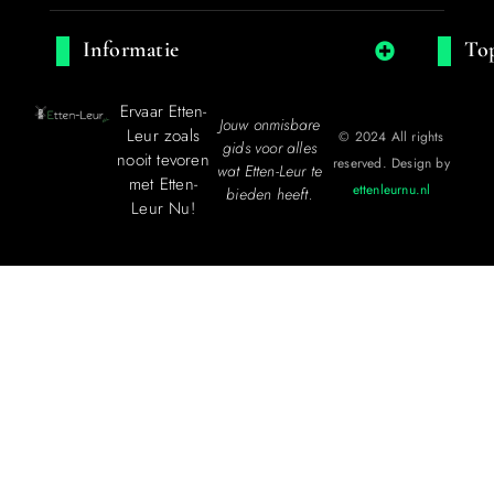
Informatie
Top
Ervaar Etten-
Jouw onmisbare
Leur zoals
© 2024 All rights
gids voor alles
nooit tevoren
reserved. Design by
wat Etten-Leur te
met Etten-
ettenleurnu.nl
bieden heeft.
Leur Nu!