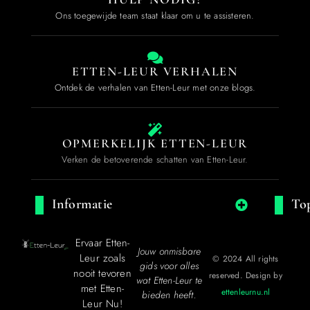
Ons toegewijde team staat klaar om u te assisteren.
ETTEN-LEUR VERHALEN
Ontdek de verhalen van Etten-Leur met onze blogs.
OPMERKELIJK ETTEN-LEUR
Verken de betoverende schatten van Etten-Leur.
Informatie
Top
Ervaar Etten-
Jouw onmisbare
Leur zoals
© 2024 All rights
gids voor alles
nooit tevoren
reserved. Design by
wat Etten-Leur te
met Etten-
ettenleurnu.nl
bieden heeft.
Leur Nu!